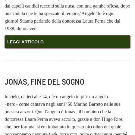
dai capelli candidi raccolti sulla nuca, con una gamba offesa, dopo
una caduta che le ha spezzato il femore,’Angelo’ lo è ogni
giorno! Stiamo parlando della dottoressa Laura Perna che dal
1988, dopo aver
LEGGI ARTICOLO
JONAS, FINE DEL SOGNO
In cielo, da ieri alle 14, c’è un angelo in più: un angelo
«nero» come cantava negli anni ’60 Marino Barreto nelle sue
poesie-canzoni. Quell’angelo è Jonas , il bambino che la
dottoressa Laura Perna aveva accolto, grazie a don Hugo Rios
che, per fortuna, si era imbattuto in questo piccolino del quale
non sappiamo neppure l’età, forse otto, nove o dieci anni, perché