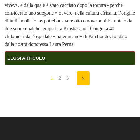
viveva, e dalla quale è stato cacciato dopo la tortura «perché
considerato uno stregone » ovvero, nella cultura africana, l’origine
di tutti i mali. Jonas potrebbe avere otto o nove anni Fu notato da
due suore qualche tempo fa a Kinshasa,nel Congo, a 40
chilometri dall’ospedale «maremmano» di Kimbondo, fondato
dalla nostra dottoressa Laura Perna
LEGGI ARTICOLO
1
2
3